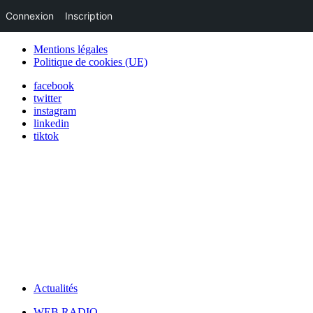
Connexion
Inscription
Mentions légales
Politique de cookies (UE)
facebook
twitter
instagram
linkedin
tiktok
Actualités
WEB RADIO