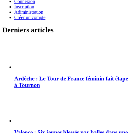
Connexion
Inscription
Adiministration
Créer un compte
Derniers articles
Ardèche : Le Tour de France féminin fait étape
à Tournon
Valence : Six jeunes blessés par balles dans une