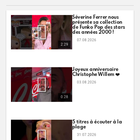
Séverine Ferrer nous
présente sa collection
de Funko Pop des stars
des années 2000 !
07.08.2026
2:29
Joyeux anniversaire
Christophe Willem ❤️
03.08.2026
0:28
5 titres à écouter à la
plage
31.07.2026