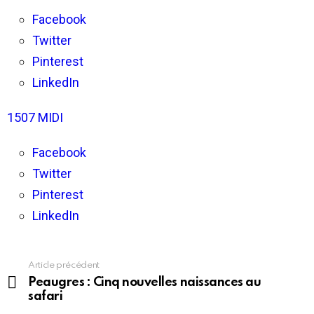
Toute
l’actualité
Facebook
en
Twitter
vallée
du
Pinterest
Rhône
LinkedIn
1507 MIDI
Facebook
Twitter
Pinterest
LinkedIn
Article précédent
En
voir
Peaugres : Cinq nouvelles naissances au
plus
safari