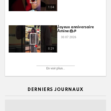
1:04
Joyeux anniversaire
Amine 🎂🎉
30.07.2026
0:29
En voir plus...
DERNIERS JOURNAUX