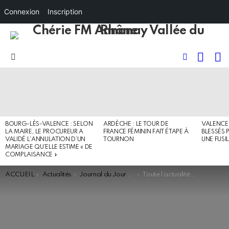
Connexion
Inscription
RECHE
I
FOLLOW
Menu
US
DERNIERS
ARTICLES
BOURG-LÈS-VALENCE : SELON
ARDÈCHE : LE TOUR DE
VALENCE 
LA MAIRE, LE PROCUREUR A
FRANCE FÉMININ FAIT ÉTAPE À
BLESSÉS 
VALIDÉ L’ANNULATION D’UN
TOURNON
UNE FUSI
MARIAGE QU’ELLE ESTIME « DE
COMPLAISANCE »
You are here:
ACCUEIL
Actualités
Journal du Jour - Flash
Toute l’actualité en vallée du Rhône