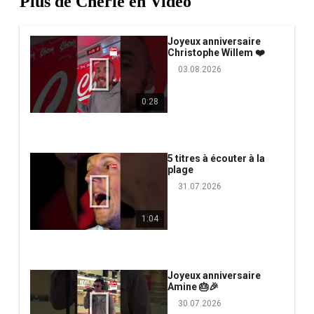
Plus de Chérie en Vidéo
Joyeux anniversaire
Christophe Willem ❤️
03.08.2026
0:28
5 titres à écouter à la
plage
31.07.2026
1:04
Joyeux anniversaire
Amine 🎂🎉
30.07.2026