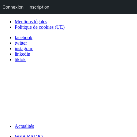
Connexion
Inscription
Mentions légales
Politique de cookies (UE)
facebook
twitter
instagram
linkedin
tiktok
Actualités
WEB RADIO