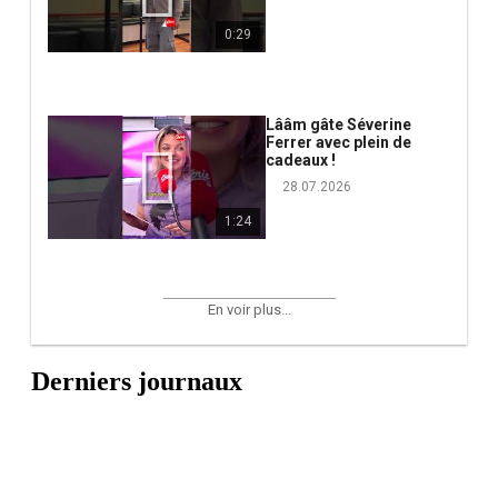
0:29
Lââm gâte Séverine
Ferrer avec plein de
cadeaux !
28.07.2026
1:24
En voir plus...
Derniers journaux