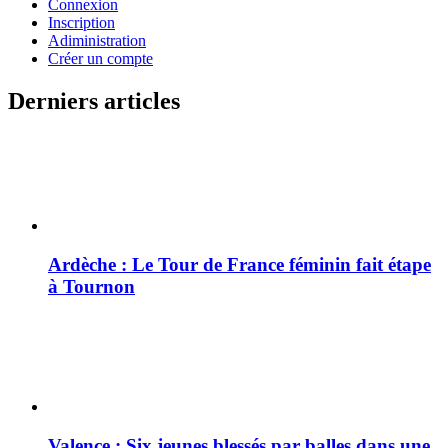
Connexion
Inscription
Adiministration
Créer un compte
Derniers articles
Ardèche : Le Tour de France féminin fait étape
à Tournon
Valence : Six jeunes blessés par balles dans une