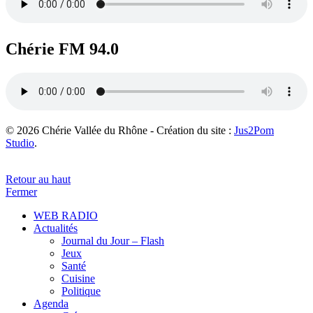
Chérie FM 94.0
© 2026 Chérie Vallée du Rhône - Création du site :
Jus2Pom
Studio
.
Retour au haut
Fermer
WEB RADIO
Actualités
Journal du Jour – Flash
Jeux
Santé
Cuisine
Politique
Agenda