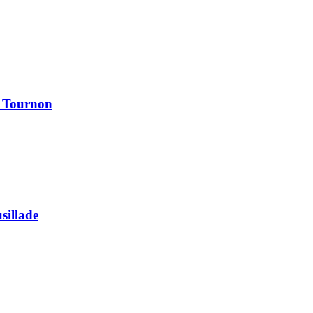
à Tournon
usillade