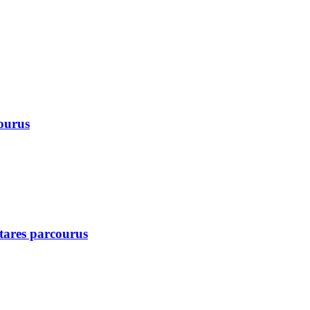
courus
ctares parcourus