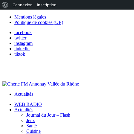
À
Connexion
Inscription
propos
Mentions légales
Politique de cookies (UE)
de
facebook
WordPress
twitter
instagram
linkedin
tiktok
Actualités
WEB RADIO
Actualités
Journal du Jour – Flash
Jeux
Santé
Cuisine