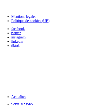
Mentions légales
Politique de cookies (UE)
facebook
twitter
instagram
linkedin
tiktok
Actualités
WEB RADIO