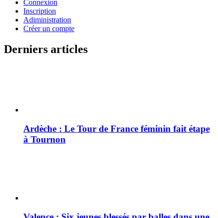
Connexion
Inscription
Adiministration
Créer un compte
Derniers articles
Ardèche : Le Tour de France féminin fait étape
à Tournon
Valence : Six jeunes blessés par balles dans une