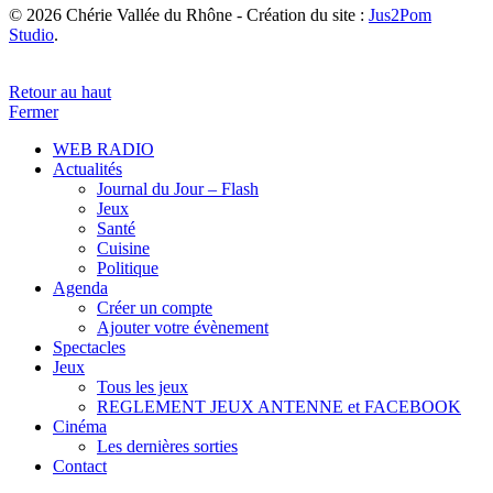
© 2026 Chérie Vallée du Rhône - Création du site :
Jus2Pom
Studio
.
Retour au haut
Fermer
WEB RADIO
Actualités
Journal du Jour – Flash
Jeux
Santé
Cuisine
Politique
Agenda
Créer un compte
Ajouter votre évènement
Spectacles
Jeux
Tous les jeux
REGLEMENT JEUX ANTENNE et FACEBOOK
Cinéma
Les dernières sorties
Contact