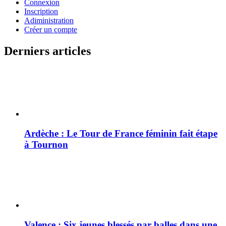
Connexion
Inscription
Adiministration
Créer un compte
Derniers articles
Ardèche : Le Tour de France féminin fait étape
à Tournon
Valence : Six jeunes blessés par balles dans une