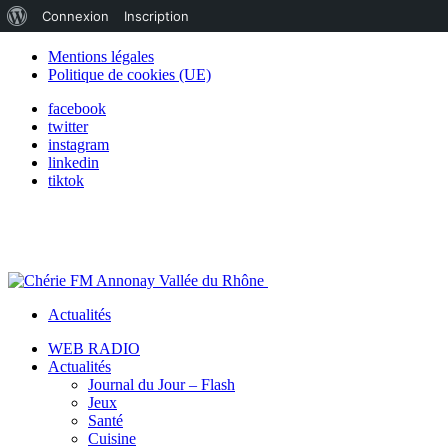
À
Connexion
Inscription
propos
Mentions légales
Politique de cookies (UE)
de
facebook
WordPress
twitter
instagram
linkedin
tiktok
Actualités
WEB RADIO
Actualités
Journal du Jour – Flash
Jeux
Santé
Cuisine