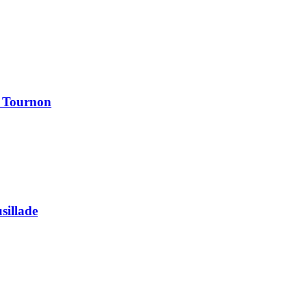
à Tournon
usillade