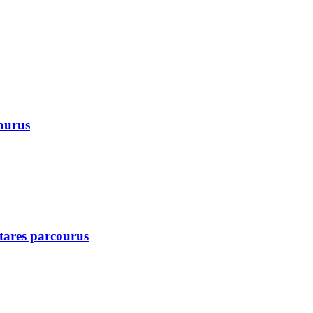
courus
ctares parcourus