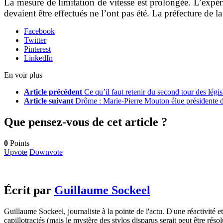
La mesure de limitation de vitesse est prolongée. L’expér
devaient être effectués ne l’ont pas été. La préfecture de
Facebook
Twitter
Pinterest
LinkedIn
En voir plus
Article précédent
Ce qu’il faut retenir du second tour des légis
Article suivant
Drôme : Marie-Pierre Mouton élue présidente
Que pensez-vous de cet article ?
0
Points
Upvote
Downvote
Écrit par
Guillaume Sockeel
Guillaume Sockeel, journaliste à la pointe de l'actu. D'une réactivité et
capillotractés (mais le mystère des stylos disparus serait peut être résol