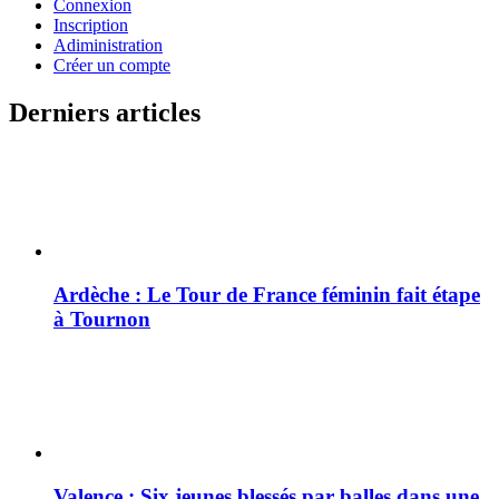
Connexion
Inscription
Adiministration
Créer un compte
Derniers articles
Ardèche : Le Tour de France féminin fait étape
à Tournon
Valence : Six jeunes blessés par balles dans une