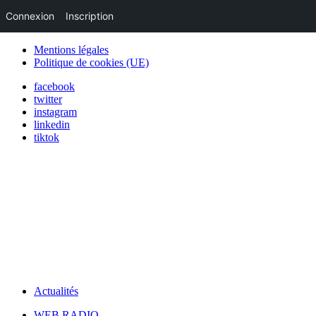
Connexion
Inscription
Mentions légales
Politique de cookies (UE)
facebook
twitter
instagram
linkedin
tiktok
Actualités
WEB RADIO