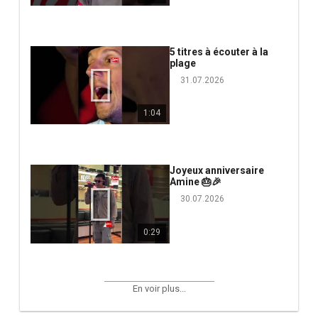
5 titres à écouter à la
plage
31.07.2026
1:04
Joyeux anniversaire
Amine 🎂🎉
30.07.2026
0:29
En voir plus...