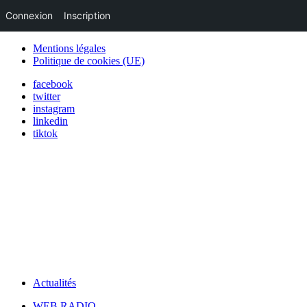
Connexion
Inscription
Mentions légales
Politique de cookies (UE)
facebook
twitter
instagram
linkedin
tiktok
Actualités
WEB RADIO