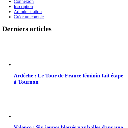
Connexion
Inscription
Adiministration
Créer un compte
Derniers articles
Ardèche : Le Tour de France féminin fait étape
à Tournon
Valence : Six jeunes blessés par balles dans une