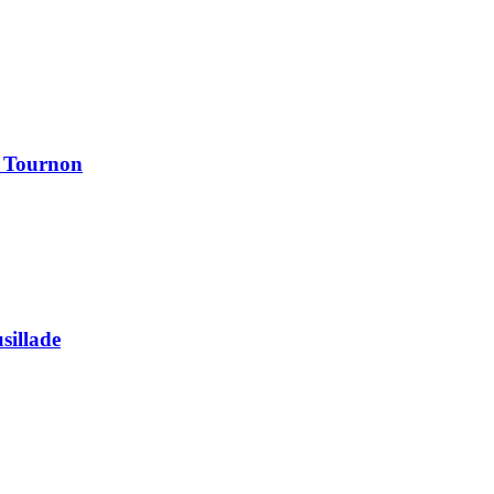
à Tournon
usillade