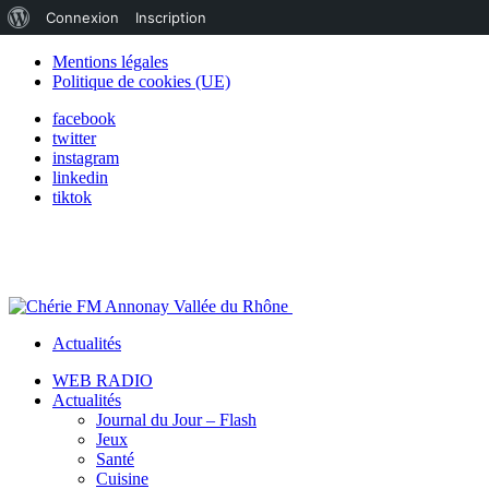
À
Connexion
Inscription
propos
Mentions légales
Politique de cookies (UE)
de
facebook
WordPress
twitter
instagram
linkedin
tiktok
Actualités
WEB RADIO
Actualités
Journal du Jour – Flash
Jeux
Santé
Cuisine