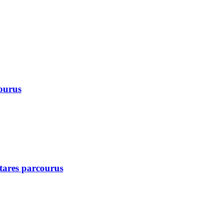
courus
ctares parcourus