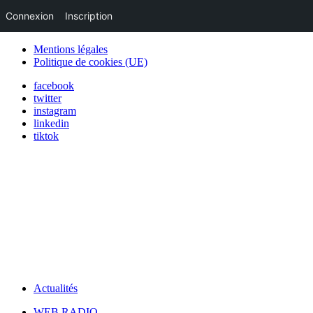
Connexion
Inscription
Mentions légales
Politique de cookies (UE)
facebook
twitter
instagram
linkedin
tiktok
Actualités
WEB RADIO