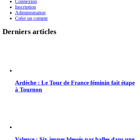
Connexion
Inscription
Adiministration
Créer un compte
Derniers articles
Ardèche : Le Tour de France féminin fait étape
à Tournon
Valence : Six jeunes blessés par balles dans une