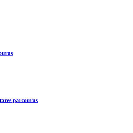
courus
ctares parcourus