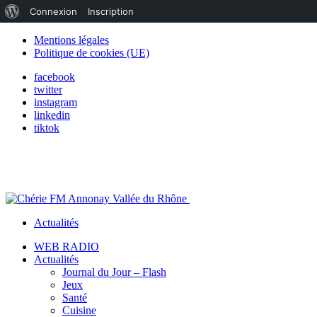
À
Connexion
Inscription
propos
Mentions légales
Politique de cookies (UE)
de
facebook
WordPress
twitter
instagram
linkedin
tiktok
Actualités
WEB RADIO
Actualités
Journal du Jour – Flash
Jeux
Santé
Cuisine