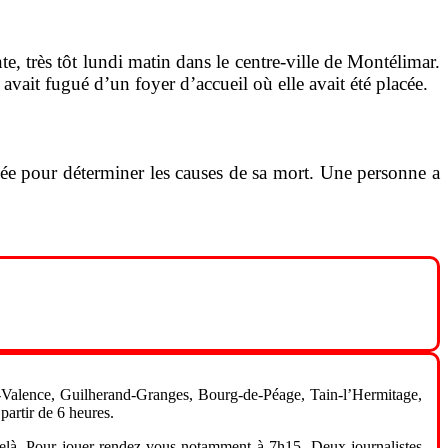
e, très tôt lundi matin dans le centre-ville de Montélimar.
 avait fugué d’un foyer d’accueil où elle avait été placée.
quée pour déterminer les causes de sa mort. Une personne a
Valence, Guilherand-Granges, Bourg-de-Péage, Tain-l’Hermitage,
artir de 6 heures.
-delà. Pour jouer rendez-vous notamment à 7h15. Deux journalistes