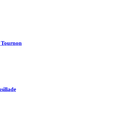
à Tournon
usillade