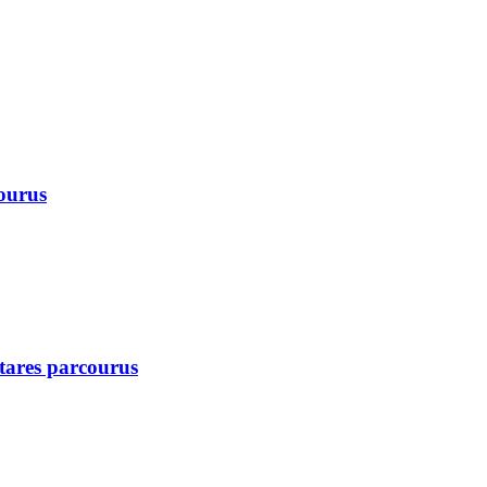
courus
ctares parcourus