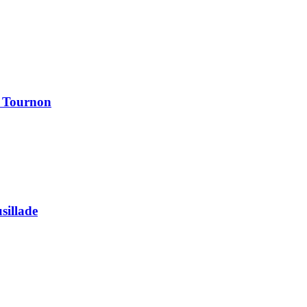
à Tournon
usillade