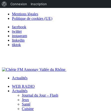
À
Connexion
Inscription
propos
Mentions légales
Politique de cookies (UE)
de
facebook
WordPress
twitter
instagram
linkedin
tiktok
Actualités
WEB RADIO
Actualités
Journal du Jour – Flash
Jeux
Santé
Cuisine