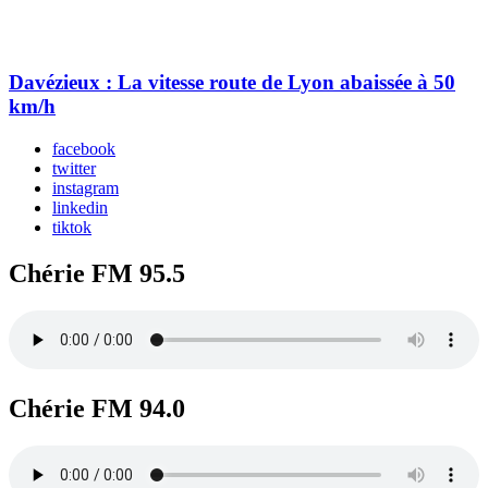
Davézieux : La vitesse route de Lyon abaissée à 50
km/h
facebook
twitter
instagram
linkedin
tiktok
Chérie FM 95.5
Chérie FM 94.0