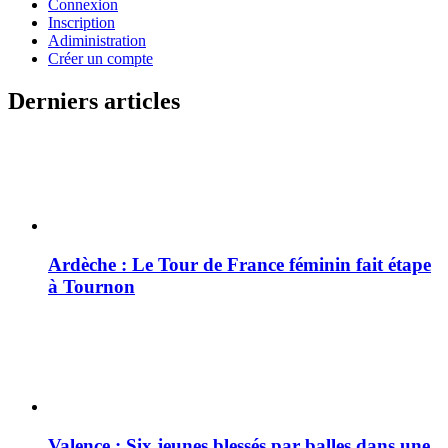
Connexion
Inscription
Adiministration
Créer un compte
Derniers articles
Ardèche : Le Tour de France féminin fait étape
à Tournon
Valence : Six jeunes blessés par balles dans une