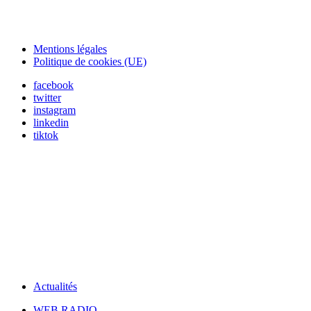
Mentions légales
Politique de cookies (UE)
facebook
twitter
instagram
linkedin
tiktok
Actualités
WEB RADIO