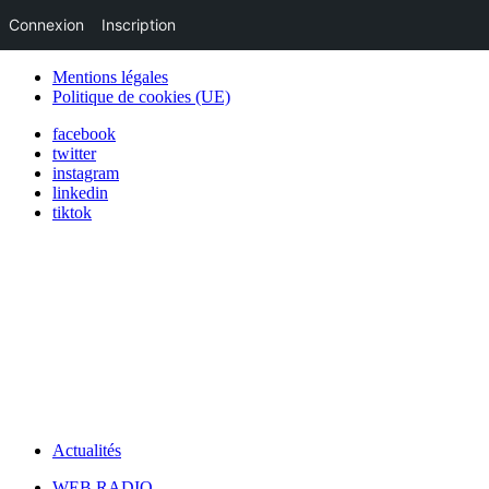
Connexion
Inscription
Mentions légales
Politique de cookies (UE)
facebook
twitter
instagram
linkedin
tiktok
Actualités
WEB RADIO