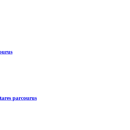
courus
ctares parcourus