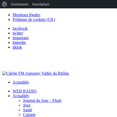
À
Connexion
Inscription
propos
Mentions légales
Politique de cookies (UE)
de
facebook
WordPress
twitter
instagram
linkedin
tiktok
Actualités
WEB RADIO
Actualités
Journal du Jour – Flash
Jeux
Santé
Cuisine