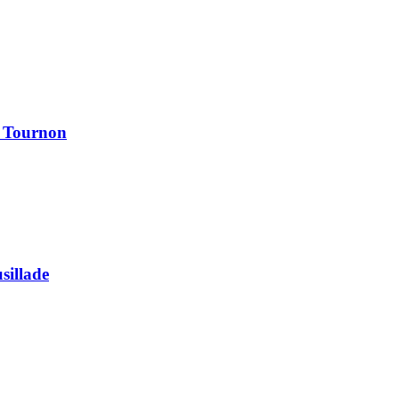
à Tournon
usillade