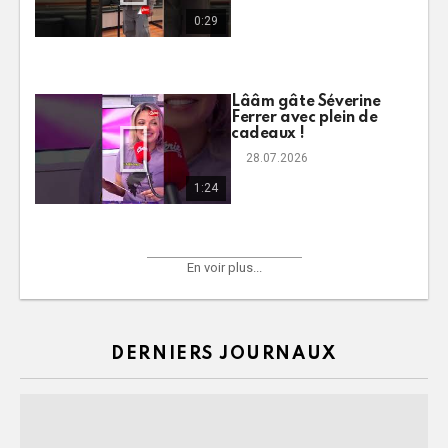
0:29
Lââm gâte Séverine
Ferrer avec plein de
cadeaux !
28.07.2026
1:24
En voir plus...
DERNIERS JOURNAUX