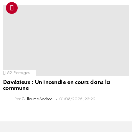
52
Partages
Davézieux : Un incendie en cours dans la
commune
Par
Guillaume Sockeel
01/08/2026, 23:22