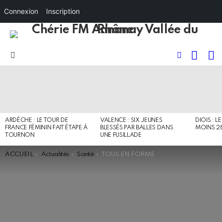
Connexion
Inscription
RECHE
I
FOLLOW
Menu
US
DERNIERS
ARTICLES
ARDÈCHE : LE TOUR DE
VALENCE : SIX JEUNES
DIOIS : L
FRANCE FÉMININ FAIT ÉTAPE À
BLESSÉS PAR BALLES DANS
MOINS 2
TOURNON
UNE FUSILLADE
You are here:
ACCUEIL
Actualités
Santé
TOUS EN FORME