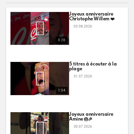
Joyeux anniversaire
Christophe Willem ❤️
03.08.2026
0:28
5 titres à écouter à la
plage
31.07.2026
1:04
Joyeux anniversaire
Amine 🎂🎉
30.07.2026