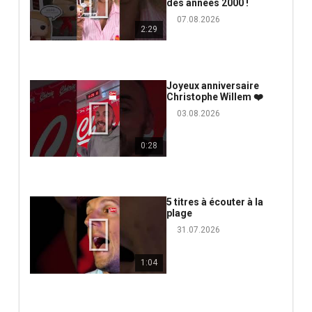
des années 2000 !
07.08.2026
2:29
Joyeux anniversaire
Christophe Willem ❤️
03.08.2026
0:28
5 titres à écouter à la
plage
31.07.2026
1:04