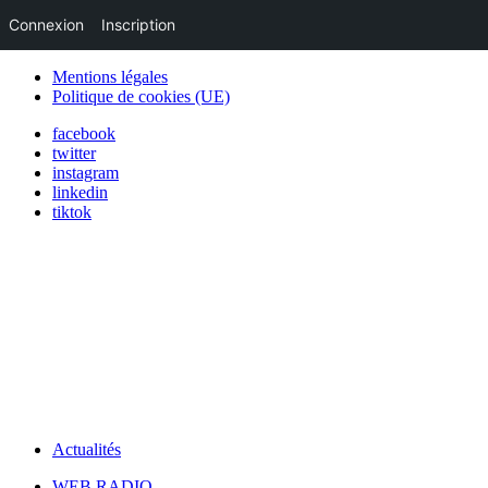
Connexion
Inscription
Mentions légales
Politique de cookies (UE)
facebook
twitter
instagram
linkedin
tiktok
Actualités
WEB RADIO