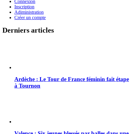
Connexion
Inscription
Adiministration
Créer un compte
Derniers articles
Ardèche : Le Tour de France féminin fait étape
à Tournon
Valence : Six jeunes blessés par balles dans une