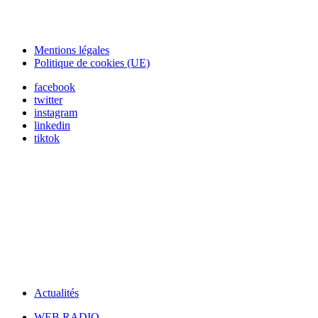
Mentions légales
Politique de cookies (UE)
facebook
twitter
instagram
linkedin
tiktok
Actualités
WEB RADIO