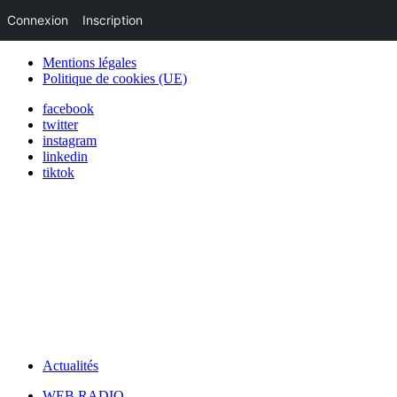
Connexion
Inscription
Mentions légales
Politique de cookies (UE)
facebook
twitter
instagram
linkedin
tiktok
Actualités
WEB RADIO