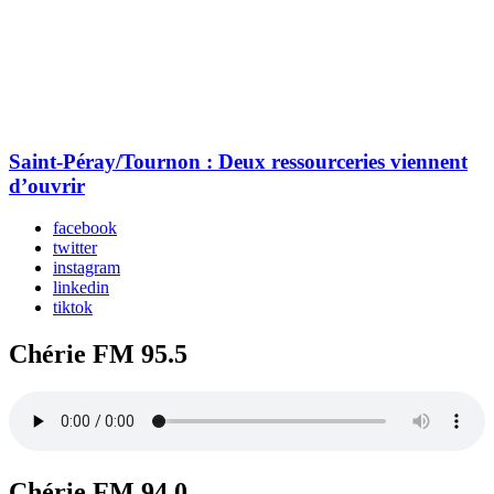
Saint-Péray/Tournon : Deux ressourceries viennent
d’ouvrir
facebook
twitter
instagram
linkedin
tiktok
Chérie FM 95.5
Chérie FM 94.0