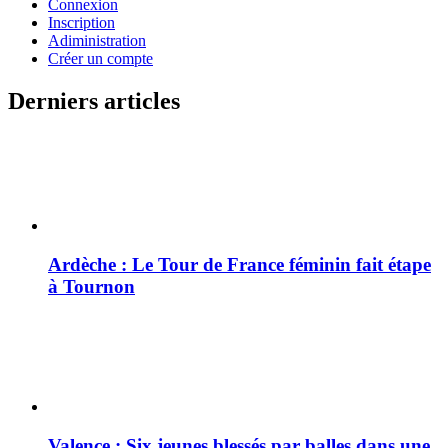
Connexion
Inscription
Adiministration
Créer un compte
Derniers articles
Ardèche : Le Tour de France féminin fait étape
à Tournon
Valence : Six jeunes blessés par balles dans une