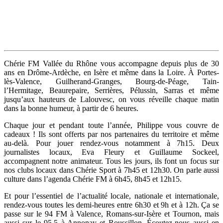
Chérie FM Vallée du Rhône vous accompagne depuis plus de 30
ans en Drôme-Ardèche, en Isère et même dans la Loire. À Portes-
lès-Valence, Guilherand-Granges, Bourg-de-Péage, Tain-
l’Hermitage, Beaurepaire, Serrières, Pélussin, Sarras et même
jusqu’aux hauteurs de Lalouvesc, on vous réveille chaque matin
dans la bonne humeur, à partir de 6 heures.
Chaque jour et pendant toute l’année, Philippe vous couvre de
cadeaux ! Ils sont offerts par nos partenaires du territoire et même
au-delà. Pour jouer rendez-vous notamment à 7h15. Deux
journalistes locaux, Eva Fleury et Guillaume Sockeel,
accompagnent notre animateur. Tous les jours, ils font un focus sur
nos clubs locaux dans Chérie Sport à 7h45 et 12h30. On parle aussi
culture dans l’agenda Chérie FM à 6h45, 8h45 et 12h15.
Et pour l’essentiel de l’actualité locale, nationale et internationale,
rendez-vous toutes les demi-heures entre 6h30 et 9h et à 12h. Ça se
passe sur le 94 FM à Valence, Romans-sur-Isère et Tournon, mais
aussi sur le 95.5 à Annonay et Roussillon. Écoutez-nous aussi en