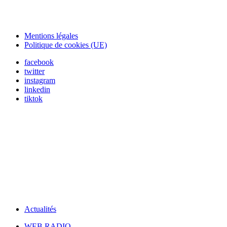
Mentions légales
Politique de cookies (UE)
facebook
twitter
instagram
linkedin
tiktok
Actualités
WEB RADIO