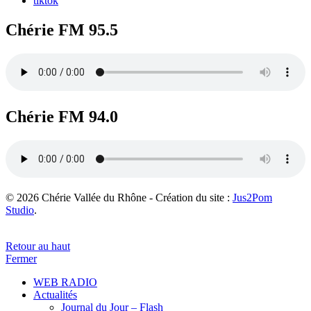
tiktok
Chérie FM 95.5
Chérie FM 94.0
© 2026 Chérie Vallée du Rhône - Création du site :
Jus2Pom
Studio
.
Retour au haut
Fermer
WEB RADIO
Actualités
Journal du Jour – Flash