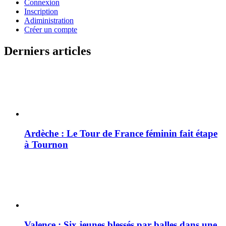
Connexion
Inscription
Adiministration
Créer un compte
Derniers articles
Ardèche : Le Tour de France féminin fait étape
à Tournon
Valence : Six jeunes blessés par balles dans une