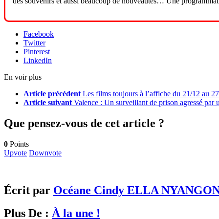
des souvenirs et aussi beaucoup de nouveautés… Une programmatio
Facebook
Twitter
Pinterest
LinkedIn
En voir plus
Article précédent
Les films toujours à l’affiche du 21/12 au 2
Article suivant
Valence : Un surveillant de prison agressé par 
Que pensez-vous de cet article ?
0
Points
Upvote
Downvote
Écrit par
Océane Cindy ELLA NYANGO
Plus De :
À la une !