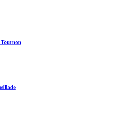
à Tournon
usillade