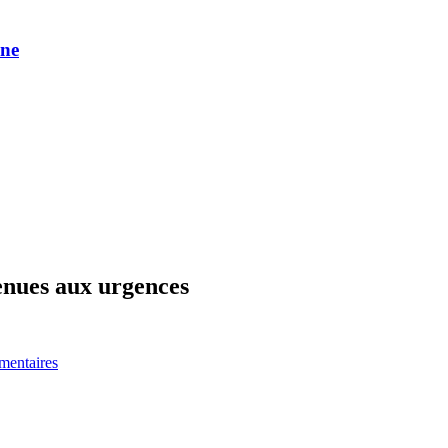
une
venues aux urgences
entaires