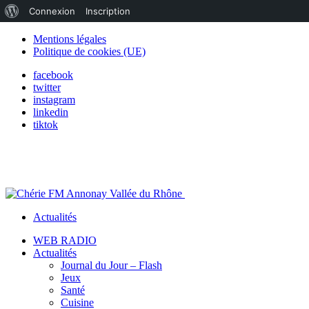
À
Connexion
Inscription
propos
Mentions légales
Politique de cookies (UE)
de
facebook
WordPress
twitter
instagram
linkedin
tiktok
Actualités
WEB RADIO
Actualités
Journal du Jour – Flash
Jeux
Santé
Cuisine