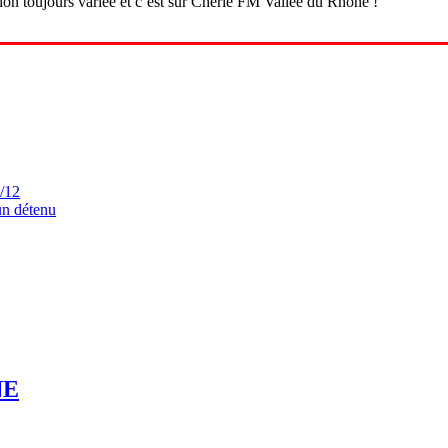
n toujours variée et c’est sur Chérie FM Vallée du Rhône !
7/12
un détenu
NE