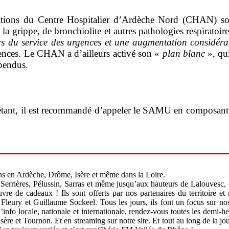
sations du Centre Hospitalier d’Ardèche Nord (CHAN) sont
 la grippe, de bronchiolite et autres pathologies respiratoi
irs du service des urgences et une augmentation considéra
gences. Le CHAN a d’ailleurs activé son «
plan blanc
», qui
spendus.
uiétant, il est recommandé d’appeler le SAMU en composant
s en Ardèche, Drôme, Isère et même dans la Loire.
 Serrières, Pélussin, Sarras et même jusqu’aux hauteurs de Lalouvesc,
vre de cadeaux ! Ils sont offerts par nos partenaires du territoire
Fleury et Guillaume Sockeel. Tous les jours, ils font un focus sur n
nfo locale, nationale et internationale, rendez-vous toutes les demi-h
ère et Tournon. Et en streaming sur notre site. Et tout au long de la jo