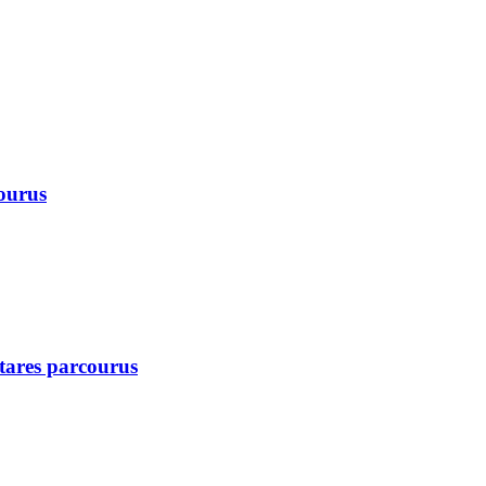
courus
ctares parcourus