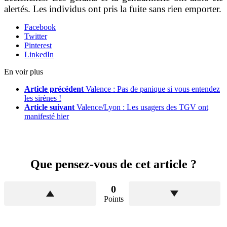
alertés. Les individus ont pris la fuite sans rien emporter.
Facebook
Twitter
Pinterest
LinkedIn
En voir plus
Article précédent
Valence : Pas de panique si vous entendez
les sirènes !
Article suivant
Valence/Lyon : Les usagers des TGV ont
manifesté hier
Que pensez-vous de cet article ?
0
Points