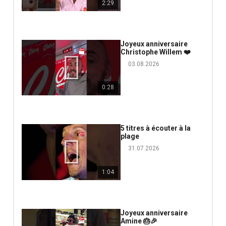
2:29
Joyeux anniversaire
Christophe Willem ❤️
03.08.2026
0:28
5 titres à écouter à la
plage
31.07.2026
1:04
Joyeux anniversaire
Amine 🎂🎉