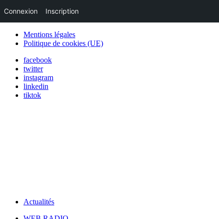
Connexion
Inscription
Mentions légales
Politique de cookies (UE)
facebook
twitter
instagram
linkedin
tiktok
Actualités
WEB RADIO