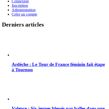
Connexion
Inscription
Adiministration
Créer un compte
Derniers articles
Ardèche : Le Tour de France féminin fait étape
à Tournon
Valence : Six jeunes blessés par balles dans une