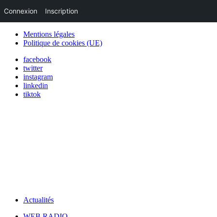
Connexion
Inscription
Mentions légales
Politique de cookies (UE)
facebook
twitter
instagram
linkedin
tiktok
Actualités
WEB RADIO