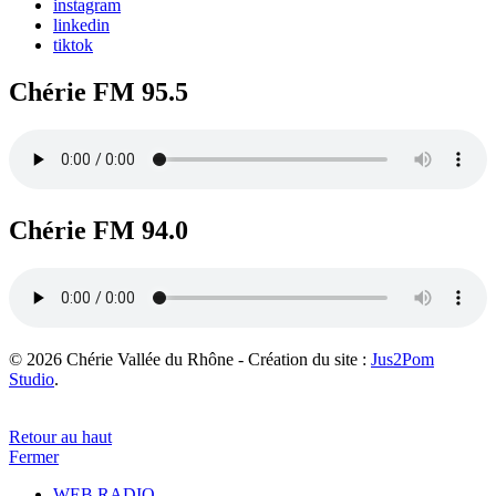
instagram
linkedin
tiktok
Chérie FM 95.5
Chérie FM 94.0
© 2026 Chérie Vallée du Rhône - Création du site :
Jus2Pom
Studio
.
Retour au haut
Fermer
WEB RADIO