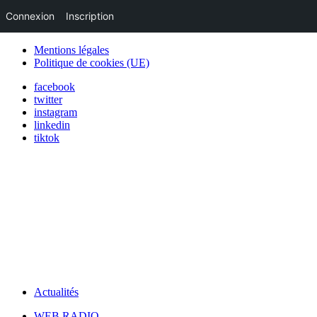
Connexion
Inscription
Mentions légales
Politique de cookies (UE)
facebook
twitter
instagram
linkedin
tiktok
Actualités
WEB RADIO