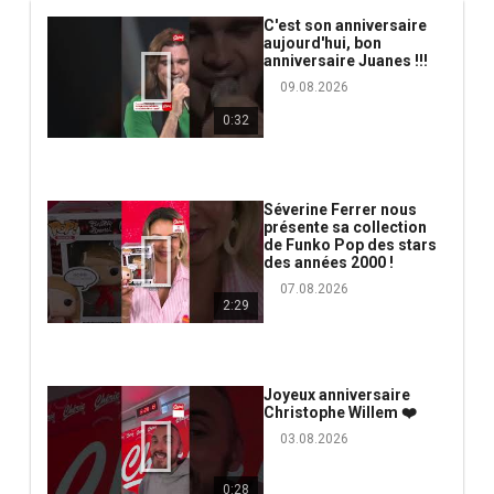
C'est son anniversaire
aujourd'hui, bon
anniversaire Juanes !!!
09.08.2026
0:32
Séverine Ferrer nous
présente sa collection
de Funko Pop des stars
des années 2000 !
07.08.2026
2:29
Joyeux anniversaire
Christophe Willem ❤️
03.08.2026
0:28