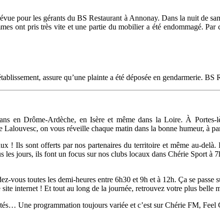
révue pour les gérants du BS Restaurant à Annonay. Dans la nuit de sam
lammes ont pris très vite et une partie du mobilier a été endommagé. Par
l’établissement, assure qu’une plainte a été déposée en gendarmerie. BS R
s en Drôme-Ardèche, en Isère et même dans la Loire. À Portes-lès
e Lalouvesc, on vous réveille chaque matin dans la bonne humeur, à par
x ! Ils sont offerts par nos partenaires du territoire et même au-del
les jours, ils font un focus sur nos clubs locaux dans Chérie Sport à 
 rendez-vous toutes les demi-heures entre 6h30 et 9h et à 12h. Ça se pass
ite internet ! Et tout au long de la journée, retrouvez votre plus belle 
utés… Une programmation toujours variée et c’est sur Chérie FM, Feel