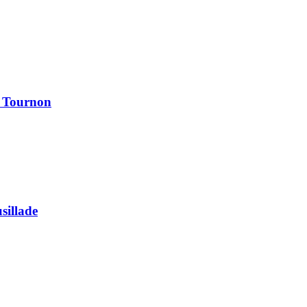
à Tournon
usillade