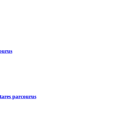
courus
ctares parcourus