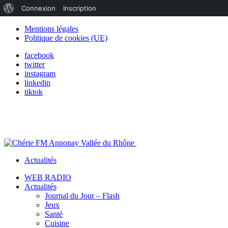
À
Connexion
Inscription
propos
Mentions légales
Politique de cookies (UE)
de
facebook
WordPress
twitter
instagram
linkedin
tiktok
Actualités
WEB RADIO
Actualités
Journal du Jour – Flash
Jeux
Santé
Cuisine