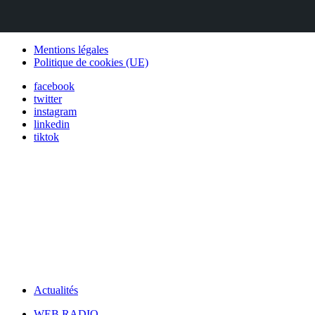
Mentions légales
Politique de cookies (UE)
facebook
twitter
instagram
linkedin
tiktok
Actualités
WEB RADIO