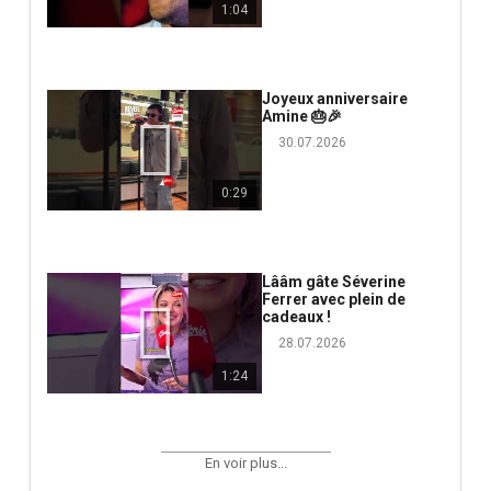
1:04
Joyeux anniversaire
Amine 🎂🎉
30.07.2026
0:29
Lââm gâte Séverine
Ferrer avec plein de
cadeaux !
28.07.2026
1:24
En voir plus...