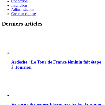
Connexion
Inscription
Adiministration
Créer un compte
Derniers articles
Ardèche : Le Tour de France féminin fait étape
à Tournon
Valence : Six jeunes blessés par balles dans une