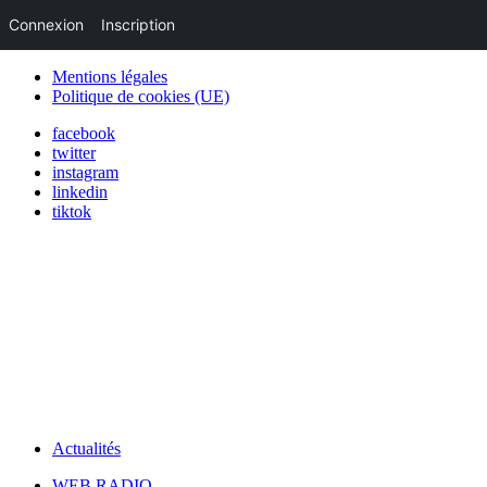
Connexion
Inscription
Mentions légales
Politique de cookies (UE)
facebook
twitter
instagram
linkedin
tiktok
Actualités
WEB RADIO