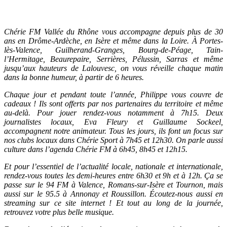
Chérie FM Vallée du Rhône vous accompagne depuis plus de 30
ans en Drôme-Ardèche, en Isère et même dans la Loire. À Portes-
lès-Valence, Guilherand-Granges, Bourg-de-Péage, Tain-
l’Hermitage, Beaurepaire, Serrières, Pélussin, Sarras et même
jusqu’aux hauteurs de Lalouvesc, on vous réveille chaque matin
dans la bonne humeur, à partir de 6 heures.
Chaque jour et pendant toute l’année, Philippe vous couvre de
cadeaux ! Ils sont offerts par nos partenaires du territoire et même
au-delà. Pour jouer rendez-vous notamment à 7h15. Deux
journalistes locaux, Eva Fleury et Guillaume Sockeel,
accompagnent notre animateur. Tous les jours, ils font un focus sur
nos clubs locaux dans Chérie Sport à 7h45 et 12h30. On parle aussi
culture dans l’agenda Chérie FM à 6h45, 8h45 et 12h15.
Et pour l’essentiel de l’actualité locale, nationale et internationale,
rendez-vous toutes les demi-heures entre 6h30 et 9h et à 12h. Ça se
passe sur le 94 FM à Valence, Romans-sur-Isère et Tournon, mais
aussi sur le 95.5 à Annonay et Roussillon. Écoutez-nous aussi en
streaming sur ce site internet ! Et tout au long de la journée,
retrouvez votre plus belle musique.