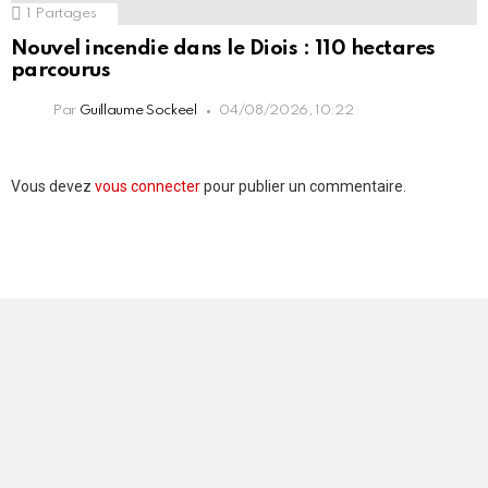
1
Partages
Nouvel incendie dans le Diois : 110 hectares
parcourus
Par
Guillaume Sockeel
04/08/2026, 10:22
Laisser
Vous devez
vous connecter
pour publier un commentaire.
un
commentaire