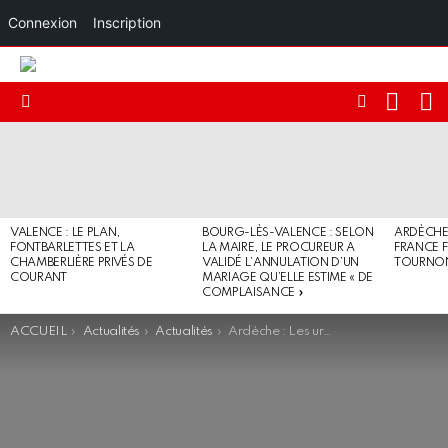
Connexion
Inscription
RECHE
I
FOLLOW
Menu
US
DERNIERS
ARTICLES
VALENCE : LE PLAN,
BOURG-LÈS-VALENCE : SELON
ARDÈCHE 
FONTBARLETTES ET LA
LA MAIRE, LE PROCUREUR A
FRANCE F
CHAMBERLIÈRE PRIVÉS DE
VALIDÉ L’ANNULATION D’UN
TOURNO
COURANT
MARIAGE QU’ELLE ESTIME « DE
COMPLAISANCE »
You are here:
ACCUEIL
Actualités
Actualités
Ardèche : Les urgences de la clinique Pasteur fermées jusqu’au 4 août