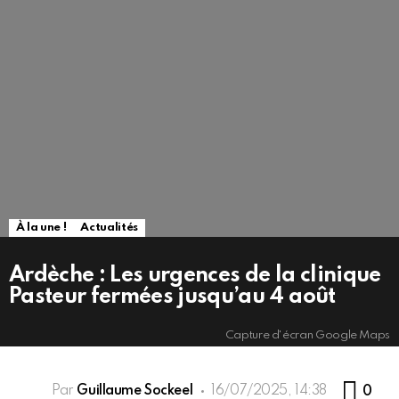
À la une !
Actualités
Ardèche : Les urgences de la clinique
Pasteur fermées jusqu’au 4 août
Capture d'écran Google Maps
Co
Par
Guillaume Sockeel
16/07/2025, 14:38
0