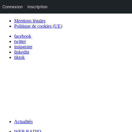
Connexion
Inscription
Mentions légales
Politique de cookies (UE)
facebook
twitter
instagram
linkedin
tiktok
Actualités
WEB RADIO