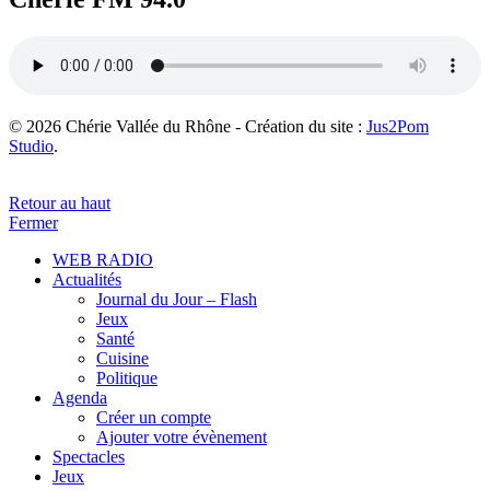
© 2026 Chérie Vallée du Rhône - Création du site :
Jus2Pom
Studio
.
Retour au haut
Fermer
WEB RADIO
Actualités
Journal du Jour – Flash
Jeux
Santé
Cuisine
Politique
Agenda
Créer un compte
Ajouter votre évènement
Spectacles
Jeux