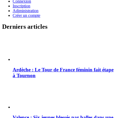
Connexion
Inscription
Adiministration
Créer un compte
Derniers articles
Ardèche : Le Tour de France féminin fait étape
à Tournon
Valence : Six jeunes blessés par balles dans une