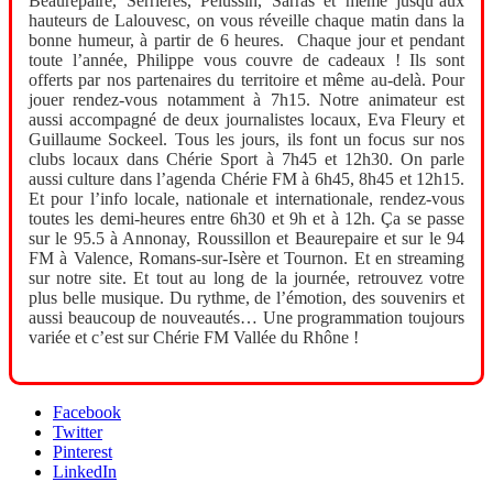
Beaurepaire, Serrières, Pélussin, Sarras et même jusqu’aux
hauteurs de Lalouvesc, on vous réveille chaque matin dans la
bonne humeur, à partir de 6 heures. Chaque jour et pendant
toute l’année, Philippe vous couvre de cadeaux ! Ils sont
offerts par nos partenaires du territoire et même au-delà. Pour
jouer rendez-vous notamment à 7h15. Notre animateur est
aussi accompagné de deux journalistes locaux, Eva Fleury et
Guillaume Sockeel. Tous les jours, ils font un focus sur nos
clubs locaux dans Chérie Sport à 7h45 et 12h30. On parle
aussi culture dans l’agenda Chérie FM à 6h45, 8h45 et 12h15.
Et pour l’info locale, nationale et internationale, rendez-vous
toutes les demi-heures entre 6h30 et 9h et à 12h. Ça se passe
sur le 95.5 à Annonay, Roussillon et Beaurepaire et sur le 94
FM à Valence, Romans-sur-Isère et Tournon. Et en streaming
sur notre site. Et tout au long de la journée, retrouvez votre
plus belle musique. Du rythme, de l’émotion, des souvenirs et
aussi beaucoup de nouveautés… Une programmation toujours
variée et c’est sur Chérie FM Vallée du Rhône !
Facebook
Twitter
Pinterest
LinkedIn