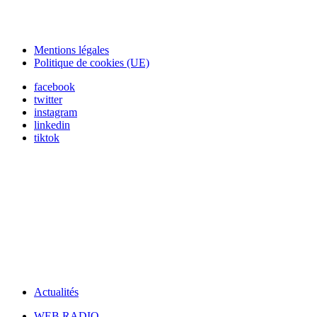
Mentions légales
Politique de cookies (UE)
facebook
twitter
instagram
linkedin
tiktok
Actualités
WEB RADIO