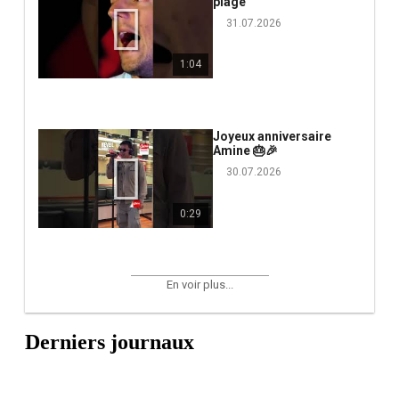
plage
31.07.2026
1:04
Joyeux anniversaire
Amine 🎂🎉
30.07.2026
0:29
En voir plus...
Derniers journaux