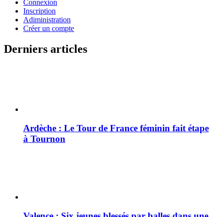
Connexion
Inscription
Adiministration
Créer un compte
Derniers articles
Ardèche : Le Tour de France féminin fait étape
à Tournon
Valence : Six jeunes blessés par balles dans une