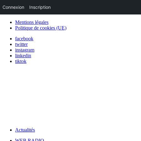
Connexion
Inscription
Mentions légales
Politique de cookies (UE)
facebook
twitter
instagram
linkedin
tiktok
Actualités
WEB RADIO