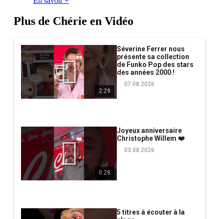
En savoir +
Plus de Chérie en Vidéo
Séverine Ferrer nous
présente sa collection
de Funko Pop des stars
des années 2000 !
07.08.2026
2:29
Joyeux anniversaire
Christophe Willem ❤️
03.08.2026
0:28
5 titres à écouter à la