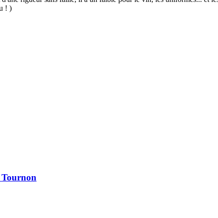
u ! )
à Tournon