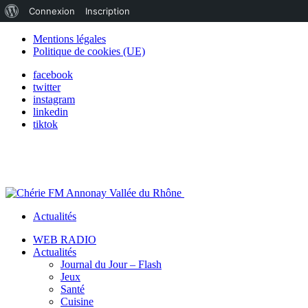
À
Connexion
Inscription
propos
Mentions légales
Politique de cookies (UE)
de
facebook
WordPress
twitter
instagram
linkedin
tiktok
Actualités
WEB RADIO
Actualités
Journal du Jour – Flash
Jeux
Santé
Cuisine