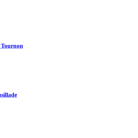
à Tournon
usillade