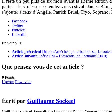
Il reste un peu plus de six mois avant la 13ème édition
partie – le voile sur ce rendez-vous estival. James Blu
s’ajouter à ceux d’Angèle, Patrick Bruel, Tryo, Soprano,
Facebook
Twitter
Pinterest
LinkedIn
En voir plus
Article précédent
Drôme/Ardèche : perturbations sur la route et
Article suivant
Chérie FM – L’essentiel de l’actualité (94.0)
Que pensez-vous de cet article ?
0
Points
Upvote
Downvote
Écrit par
Guillaume Sockeel
Guillaume Sockeel, journaliste à la pointe de l'actu. D'une réactivité et