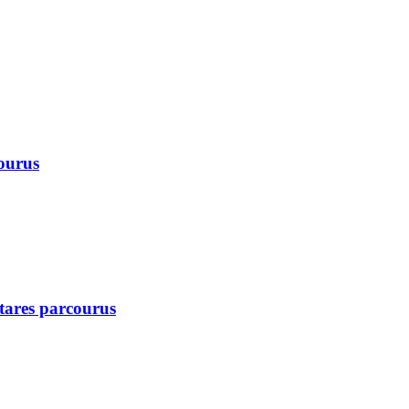
courus
ctares parcourus