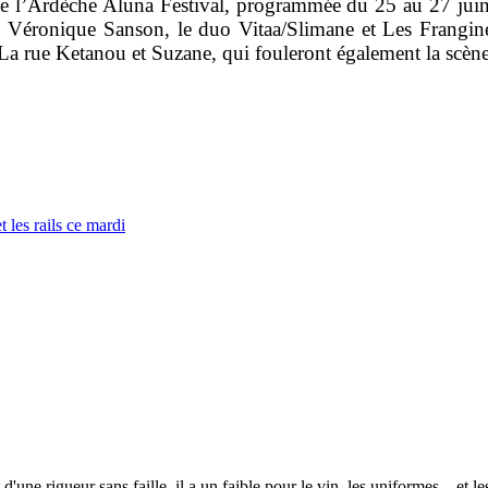
 de l’Ardèche Aluna Festival, programmée du 25 au 27 juin.
nt, Véronique Sanson, le duo Vitaa/Slimane et Les Frangin
 La rue Ketanou et Suzane, qui fouleront également la scène
 les rails ce mardi
 d'une rigueur sans faille, il a un faible pour le vin, les uniformes... et