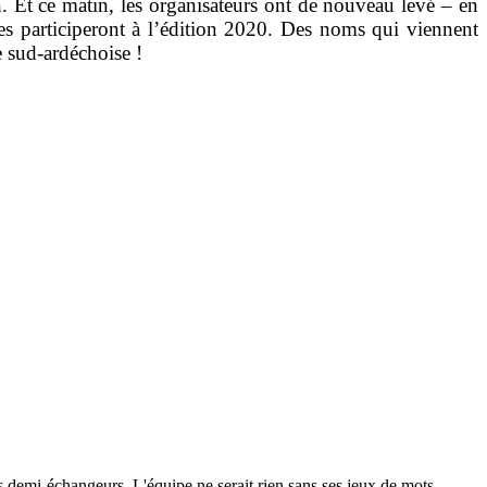
 Et ce matin, les organisateurs ont de nouveau levé – en
es participeront à l’édition 2020. Des noms qui viennent
 sud-ardéchoise !
 les demi-échangeurs. L'équipe ne serait rien sans ses jeux de mots