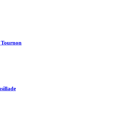
à Tournon
usillade