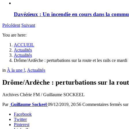
Davézieux : Un incendie en cours dans la comm
Précédent
Suivant
You are here:
ACCUEIL
Actualités
Actualités
Drôme/Ardèche : perturbations sur la route et les rails ce mardi
in
À la une !
,
Actualités
Drôme/Ardèche : perturbations sur la route
Archives Chérie FM / Guillaume SOCKEEL
Par
Guillaume Sockeel
09/12/2019, 20:56
Commentaires fermés
sur 
Facebook
Twitter
Pinterest