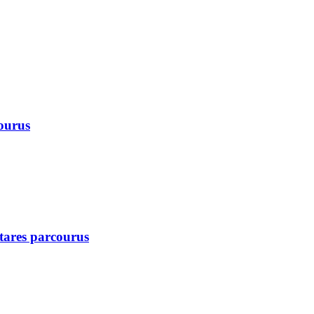
courus
ctares parcourus