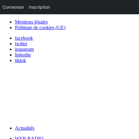
Connexion
Inscription
Mentions légales
Politique de cookies (UE)
facebook
twitter
instagram
linkedin
tiktok
Actualités
WEB RADIO