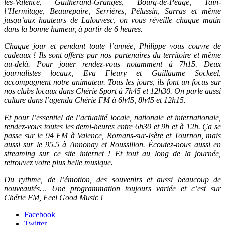
lès-Valence, Guilherand-Granges, Bourg-de-Péage, Tain-
l’Hermitage, Beaurepaire, Serrières, Pélussin, Sarras et même
jusqu’aux hauteurs de Lalouvesc, on vous réveille chaque matin
dans la bonne humeur, à partir de 6 heures.
Chaque jour et pendant toute l’année, Philippe vous couvre de
cadeaux ! Ils sont offerts par nos partenaires du territoire et même
au-delà. Pour jouer rendez-vous notamment à 7h15. Deux
journalistes locaux, Eva Fleury et Guillaume Sockeel,
accompagnent notre animateur. Tous les jours, ils font un focus sur
nos clubs locaux dans Chérie Sport à 7h45 et 12h30. On parle aussi
culture dans l’agenda Chérie FM à 6h45, 8h45 et 12h15.
Et pour l’essentiel de l’actualité locale, nationale et internationale,
rendez-vous toutes les demi-heures entre 6h30 et 9h et à 12h. Ça se
passe sur le 94 FM à Valence, Romans-sur-Isère et Tournon, mais
aussi sur le 95.5 à Annonay et Roussillon. Écoutez-nous aussi en
streaming sur ce site internet ! Et tout au long de la journée,
retrouvez votre plus belle musique.
Du rythme, de l’émotion, des souvenirs et aussi beaucoup de
nouveautés… Une programmation toujours variée et c’est sur
Chérie FM, Feel Good Music !
Facebook
Twitter