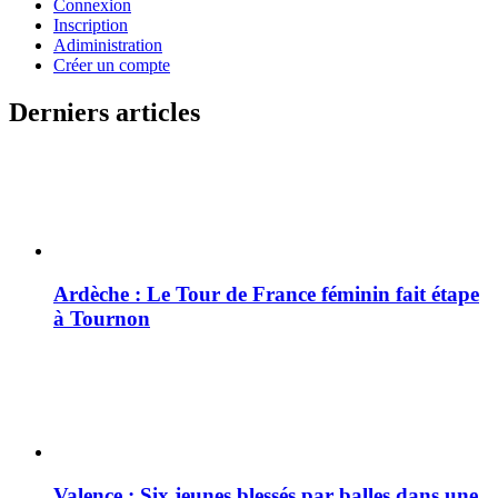
Connexion
Inscription
Adiministration
Créer un compte
Derniers articles
Ardèche : Le Tour de France féminin fait étape
à Tournon
Valence : Six jeunes blessés par balles dans une