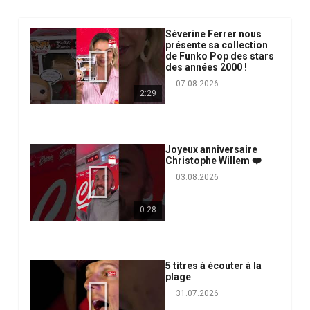
Séverine Ferrer nous
présente sa collection
de Funko Pop des stars
des années 2000 !
07.08.2026
2:29
Joyeux anniversaire
Christophe Willem ❤️
03.08.2026
0:28
5 titres à écouter à la
plage
31.07.2026