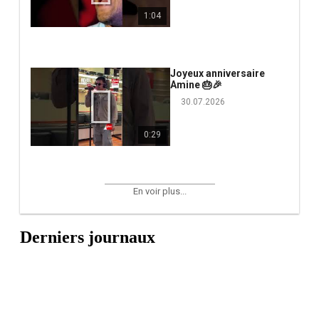
1:04
Joyeux anniversaire
Amine 🎂🎉
30.07.2026
0:29
En voir plus...
Derniers journaux