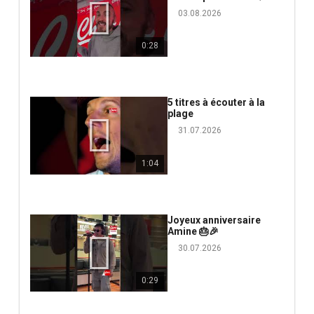
03.08.2026
0:28
5 titres à écouter à la
plage
31.07.2026
1:04
Joyeux anniversaire
Amine 🎂🎉
30.07.2026
0:29