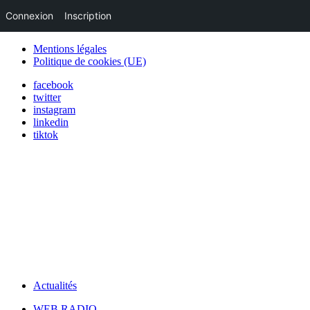
Connexion
Inscription
Mentions légales
Politique de cookies (UE)
facebook
twitter
instagram
linkedin
tiktok
Actualités
WEB RADIO