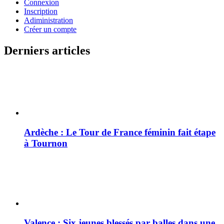
Connexion
Inscription
Adiministration
Créer un compte
Derniers articles
Ardèche : Le Tour de France féminin fait étape
à Tournon
Valence : Six jeunes blessés par balles dans une