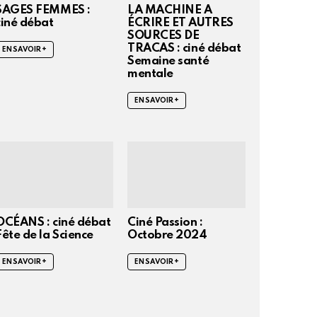
SAGES FEMMES :
LA MACHINE A
ciné débat
ÉCRIRE ET AUTRES
SOURCES DE
TRACAS : ciné débat
EN SAVOIR +
Semaine santé
mentale
EN SAVOIR +
OCÉANS : ciné débat
Ciné Passion :
Fête de la Science
Octobre 2024
EN SAVOIR +
EN SAVOIR +