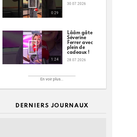
30.07.2026
0:29
Lââm gâte
Séverine
Ferrer avec
plein de
cadeaux !
1:24
28.07.2026
En voir plus...
DERNIERS JOURNAUX