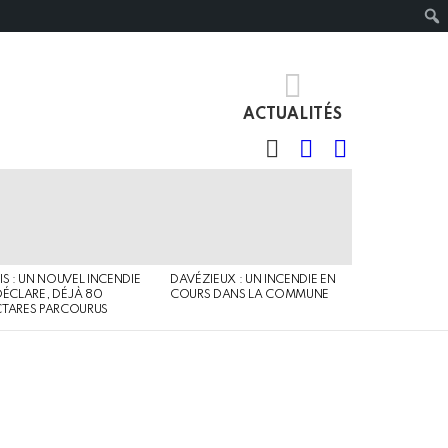
ACTUALITÉS
RECHERCHE
IDENTIFIANT
SWITCH
SKIN
IS : UN NOUVEL INCENDIE
DAVÉZIEUX : UN INCENDIE EN
DÉCLARE, DÉJÀ 80
COURS DANS LA COMMUNE
TARES PARCOURUS