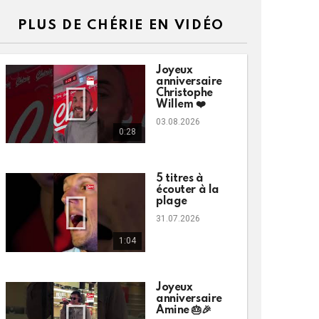
PLUS DE CHÉRIE EN VIDÉO
Joyeux
anniversaire
Christophe
Willem ❤️
03.08.2026
0:28
5 titres à
écouter à la
plage
31.07.2026
1:04
Joyeux
anniversaire
Amine 🎂🎉