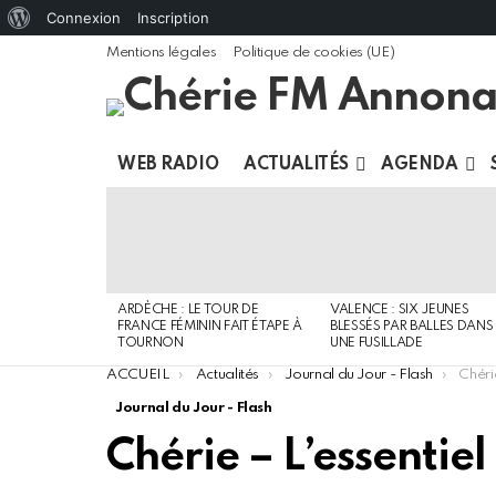
À
Connexion
Inscription
propos
Mentions légales
Politique de cookies (UE)
de
WordPress
WEB RADIO
ACTUALITÉS
AGENDA
DERNIERS
ARTICLES
ARDÈCHE : LE TOUR DE
VALENCE : SIX JEUNES
FRANCE FÉMININ FAIT ÉTAPE À
BLESSÉS PAR BALLES DANS
TOURNON
UNE FUSILLADE
You are here:
ACCUEIL
Actualités
Journal du Jour - Flash
Chérie
Journal du Jour - Flash
Chérie – L’essentiel