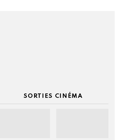
el
é
SORTIES CINÉMA