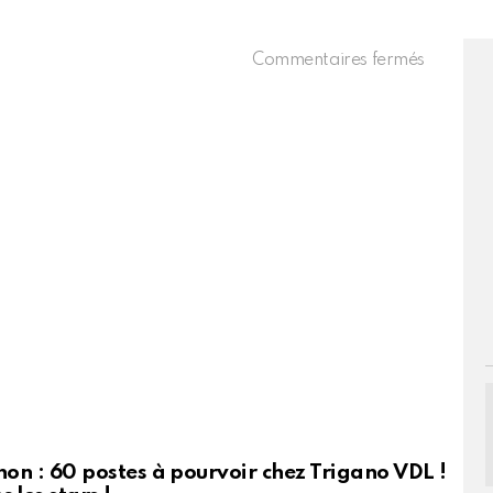
6
sur
Commentaires fermés
Chérie
–
L’essenti
de
l’actualit
on : 60 postes à pourvoir chez Trigano VDL !