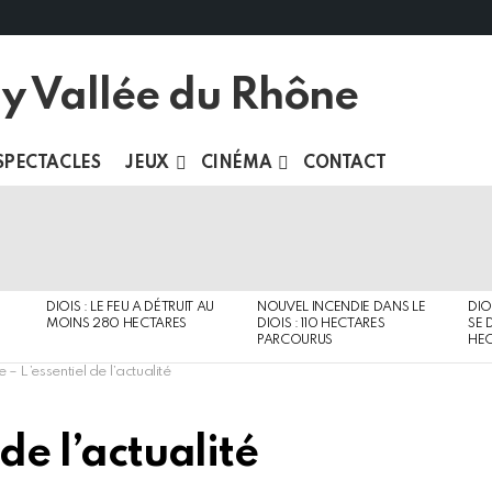
SPECTACLES
JEUX
CINÉMA
CONTACT
DIOIS : LE FEU A DÉTRUIT AU
NOUVEL INCENDIE DANS LE
DIO
MOINS 280 HECTARES
DIOIS : 110 HECTARES
SE 
PARCOURUS
HEC
 – L’essentiel de l’actualité
 de l’actualité