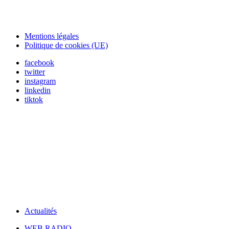
Mentions légales
Politique de cookies (UE)
facebook
twitter
instagram
linkedin
tiktok
Actualités
WEB RADIO