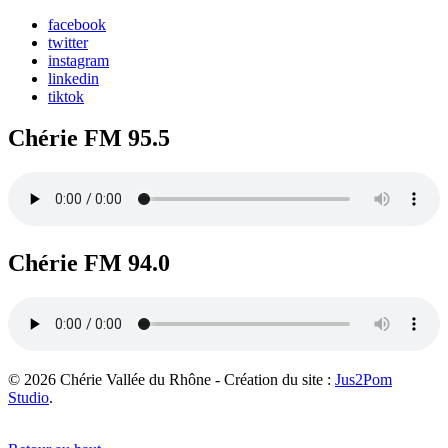
facebook
twitter
instagram
linkedin
tiktok
Chérie FM 95.5
Chérie FM 94.0
© 2026 Chérie Vallée du Rhône - Création du site :
Jus2Pom
Studio
.