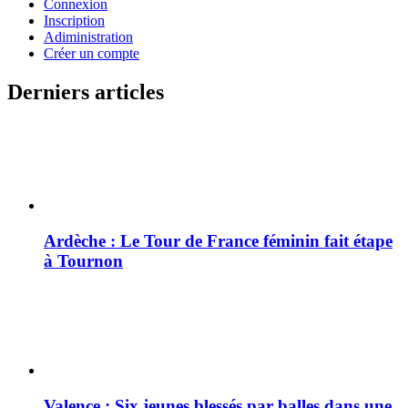
Connexion
Inscription
Adiministration
Créer un compte
Derniers articles
Ardèche : Le Tour de France féminin fait étape
à Tournon
Valence : Six jeunes blessés par balles dans une