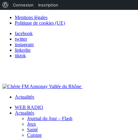
À
Connexion
Inscription
propos
Mentions légales
Politique de cookies (UE)
de
facebook
WordPress
twitter
instagram
linkedin
tiktok
Actualités
WEB RADIO
Actualités
Journal du Jour – Flash
Jeux
Santé
Cuisine