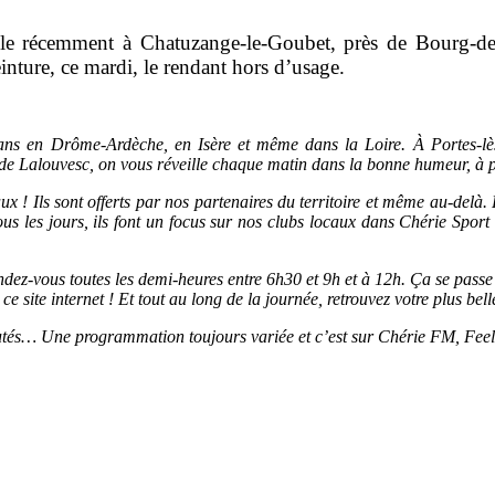
ible récemment à Chatuzange-le-Goubet, près de Bourg-de-
inture, ce mardi, le rendant hors d’usage.
s en Drôme-Ardèche, en Isère et même dans la Loire. À Portes-lès
de Lalouvesc, on vous réveille chaque matin dans la bonne humeur, à p
x ! Ils sont offerts par nos partenaires du territoire et même au-del
s les jours, ils font un focus sur nos clubs locaux dans Chérie Spor
, rendez-vous toutes les demi-heures entre 6h30 et 9h et à 12h. Ça se pa
 site internet ! Et tout au long de la journée, retrouvez votre plus bel
utés… Une programmation toujours variée et c’est sur Chérie FM, Fee