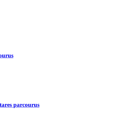
courus
ctares parcourus