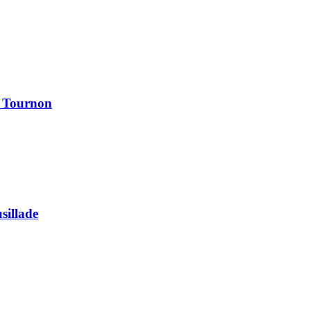
à Tournon
usillade