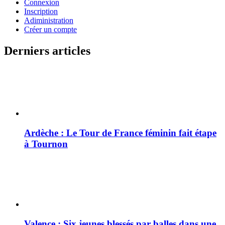
Connexion
Inscription
Adiministration
Créer un compte
Derniers articles
Ardèche : Le Tour de France féminin fait étape
à Tournon
Valence : Six jeunes blessés par balles dans une