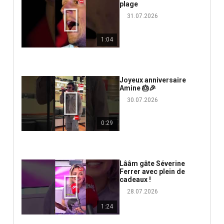
plage
31.07.2026
1:04
Joyeux anniversaire
Amine 🎂🎉
30.07.2026
0:29
Lââm gâte Séverine
Ferrer avec plein de
cadeaux !
28.07.2026
1:24