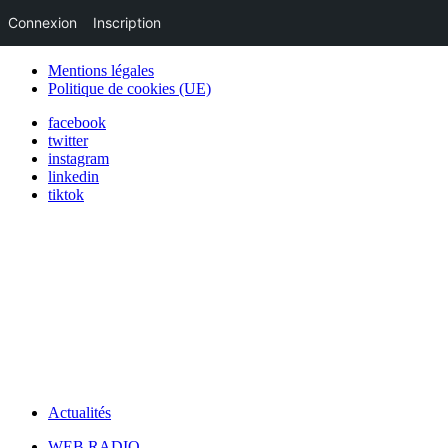
Connexion
Inscription
Mentions légales
Politique de cookies (UE)
facebook
twitter
instagram
linkedin
tiktok
Actualités
WEB RADIO