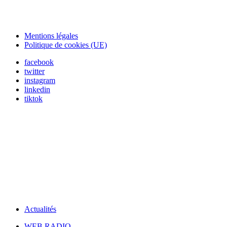
Mentions légales
Politique de cookies (UE)
facebook
twitter
instagram
linkedin
tiktok
Actualités
WEB RADIO