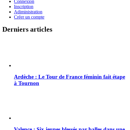
Connexion
Inscription
Adiministration
Créer un compte
Derniers articles
Ardèche : Le Tour de France féminin fait étape
à Tournon
Valence : Six jeunes blessés par balles dans une