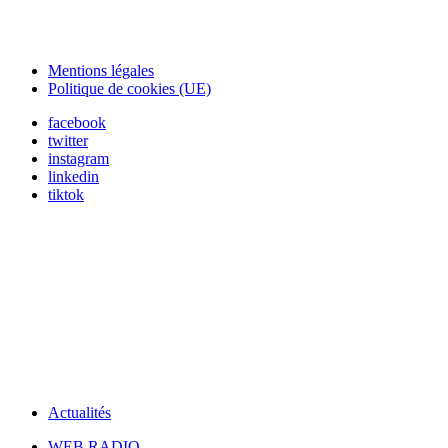
Mentions légales
Politique de cookies (UE)
facebook
twitter
instagram
linkedin
tiktok
Actualités
WEB RADIO