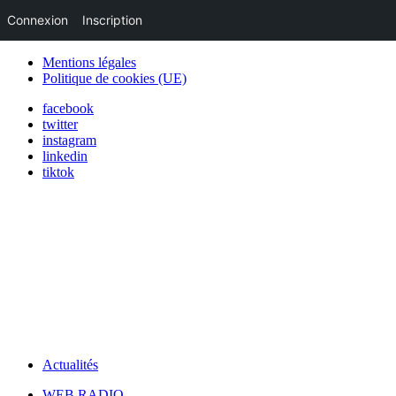
Connexion
Inscription
Mentions légales
Politique de cookies (UE)
facebook
twitter
instagram
linkedin
tiktok
Actualités
WEB RADIO