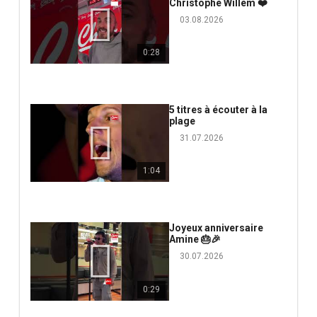
Christophe Willem ❤️
03.08.2026
0:28
5 titres à écouter à la
plage
31.07.2026
1:04
Joyeux anniversaire
Amine 🎂🎉
30.07.2026
0:29