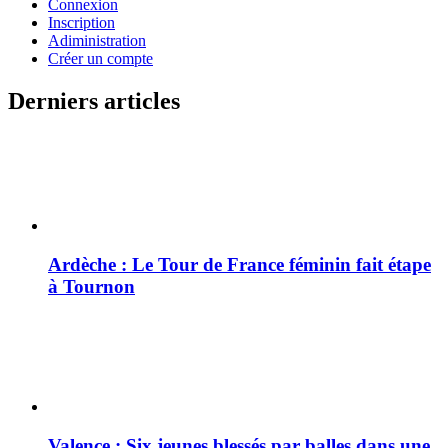
Connexion
Inscription
Adiministration
Créer un compte
Derniers articles
Ardèche : Le Tour de France féminin fait étape
à Tournon
Valence : Six jeunes blessés par balles dans une