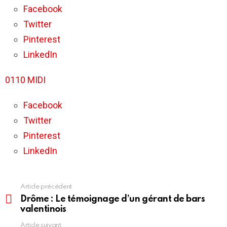
FM
Facebook
–
Twitter
L’essentiel
de
Pinterest
l’actualité
LinkedIn
0110 MIDI
Facebook
Twitter
Pinterest
LinkedIn
Article précédent
En
voir
Drôme : Le témoignage d’un gérant de bars
plus
valentinois
Article suivant