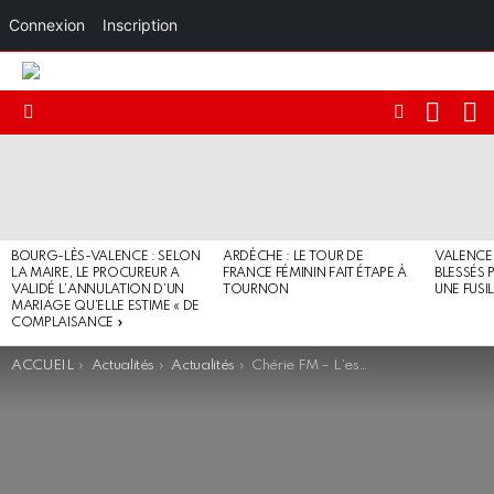
Connexion
Inscription
RECHE
I
FOLLOW
Menu
US
DERNIERS
ARTICLES
BOURG-LÈS-VALENCE : SELON
ARDÈCHE : LE TOUR DE
VALENCE 
LA MAIRE, LE PROCUREUR A
FRANCE FÉMININ FAIT ÉTAPE À
BLESSÉS 
VALIDÉ L’ANNULATION D’UN
TOURNON
UNE FUSI
MARIAGE QU’ELLE ESTIME « DE
COMPLAISANCE »
You are here:
ACCUEIL
Actualités
Actualités
Chérie FM – L’essentiel de l’actualité