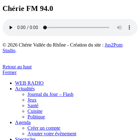
Chérie FM 94.0
© 2026 Chérie Vallée du Rhône - Création du site :
Jus2Pom
Studio
.
Retour au haut
Fermer
WEB RADIO
Actualités
Journal du Jour – Flash
Jeux
Santé
Cuisine
Politique
Agenda
Créer un compte
Ajouter votre évènement
Spectacles