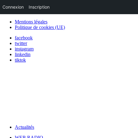
Connexion
Inscription
Mentions légales
Politique de cookies (UE)
facebook
twitter
instagram
linkedin
tiktok
Actualités
WEB RADIO