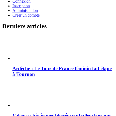
Connexion
Inscription
Adiministration
Créer un compte
Derniers articles
Ardèche : Le Tour de France féminin fait étape
à Tournon
Valence : Six jeunes blessés par balles dans une