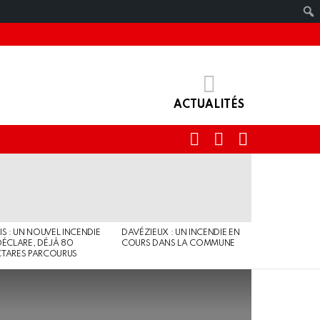
ACTUALITÉS
RECHERCHE
IDENTIFIANT
SWITCH
SKIN
IS : UN NOUVEL INCENDIE
DAVÉZIEUX : UN INCENDIE EN
DÉCLARE, DÉJÀ 80
COURS DANS LA COMMUNE
TARES PARCOURUS