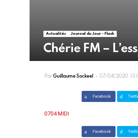
Actualités
Journal du Jour - Flash
Chérie FM – L’ess
Par
Guillaume Sockeel
07/04/2020, 13:
Facebook
Twitt
0704 MIDI
Facebook
Twitt