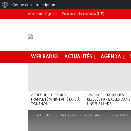
À
Connexion
Inscription
propos
Mentions légales
Politique de cookies (UE)
de
WordPress
WEB RADIO
ACTUALITÉS
AGENDA
DERNIERS
ARTICLES
ARDÈCHE : LE TOUR DE
VALENCE : SIX JEUNES
FRANCE FÉMININ FAIT ÉTAPE À
BLESSÉS PAR BALLES DANS
TOURNON
UNE FUSILLADE
You are here:
ACCUEIL
Actualités
Actualités
Chérie FM – L’