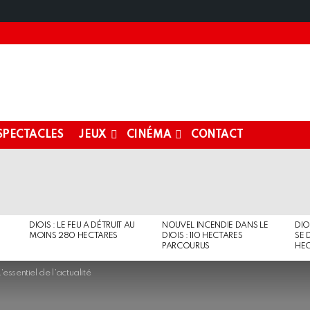
SPECTACLES
JEUX
CINÉMA
CONTACT
DIOIS : LE FEU A DÉTRUIT AU
NOUVEL INCENDIE DANS LE
DIO
MOINS 280 HECTARES
DIOIS : 110 HECTARES
SE 
PARCOURUS
HEC
essentiel de l’actualité