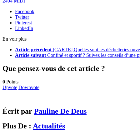
2404 MIDI
Facebook
Twitter
Pinterest
LinkedIn
En voir plus
Article précédent
[CARTE] Quelles sont les déchetteries ouvert
Article suivant
Confiné et sportif ? Suivez les conseils d’une p
Que pensez-vous de cet article ?
0
Points
Upvote
Downvote
Écrit par
Pauline De Deus
Plus De :
Actualités