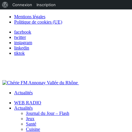
À
Connexion
Inscription
propos
Mentions légales
Politique de cookies (UE)
de
facebook
WordPress
twitter
instagram
linkedin
tiktok
Actualités
WEB RADIO
Actualités
Journal du Jour – Flash
Jeux
Santé
Cuisine