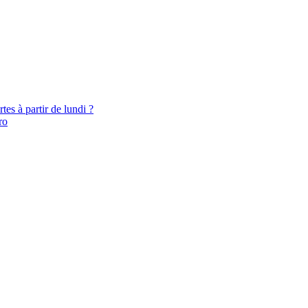
es à partir de lundi ?
ro