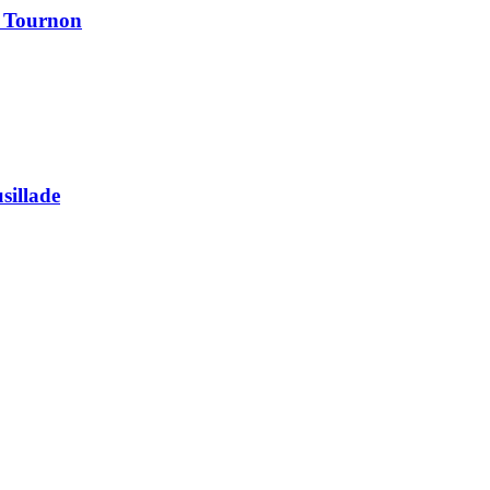
à Tournon
usillade