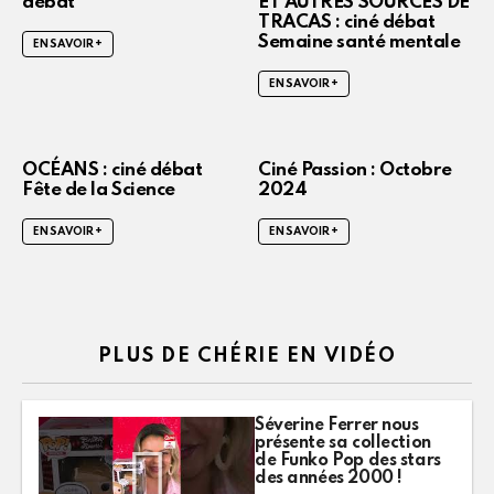
débat
ET AUTRES SOURCES DE
TRACAS : ciné débat
Semaine santé mentale
EN SAVOIR +
EN SAVOIR +
OCÉANS : ciné débat
Ciné Passion : Octobre
Fête de la Science
2024
EN SAVOIR +
EN SAVOIR +
PLUS DE CHÉRIE EN VIDÉO
Séverine Ferrer nous
présente sa collection
de Funko Pop des stars
des années 2000 !