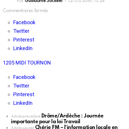
Par
Guillaume Sockeel
12/05/2016, 13:28
sur
Commentaires fermés
Chérie
FM
Facebook
–
Twitter
L’information
locale
Pinterest
LinkedIn
1205 MIDI TOURNON
Facebook
Twitter
Pinterest
LinkedIn
Drôme/Ardèche : Journée
En
Article précédent
importante pour la loi Travail
voir
Chérie FM – l’information locale en
plus
Article suivant