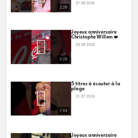
07.08.2026
2:29
Joyeux anniversaire
Christophe Willem ❤️
03.08.2026
0:28
5 titres à écouter à la
plage
31.07.2026
1:04
Joyeux anniversaire