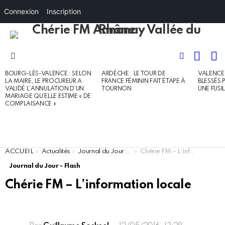
Connexion
Inscription
RECHE
I
FOLLOW
Menu
US
BOURG-LÈS-VALENCE : SELON
ARDÈCHE : LE TOUR DE
VALENCE 
DERNIERS
LA MAIRE, LE PROCUREUR A
FRANCE FÉMININ FAIT ÉTAPE À
BLESSÉS 
ARTICLES
VALIDÉ L’ANNULATION D’UN
TOURNON
UNE FUSI
MARIAGE QU’ELLE ESTIME « DE
COMPLAISANCE »
You are here:
ACCUEIL
Actualités
Journal du Jour - Flash
Chérie FM – L’information locale
Journal du Jour - Flash
Chérie FM – L’information locale